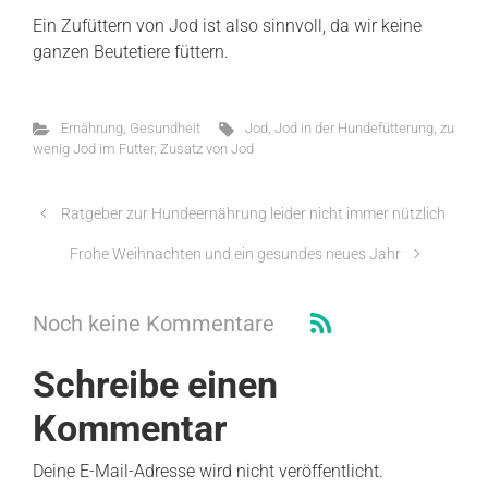
Ein Zufüttern von Jod ist also sinnvoll, da wir keine
ganzen Beutetiere füttern.
Ernährung
,
Gesundheit
Jod
,
Jod in der Hundefütterung
,
zu
wenig Jod im Futter
,
Zusatz von Jod
Ratgeber zur Hundeernährung leider nicht immer nützlich
Frohe Weihnachten und ein gesundes neues Jahr
Noch keine Kommentare
Schreibe einen
Kommentar
Deine E-Mail-Adresse wird nicht veröffentlicht.