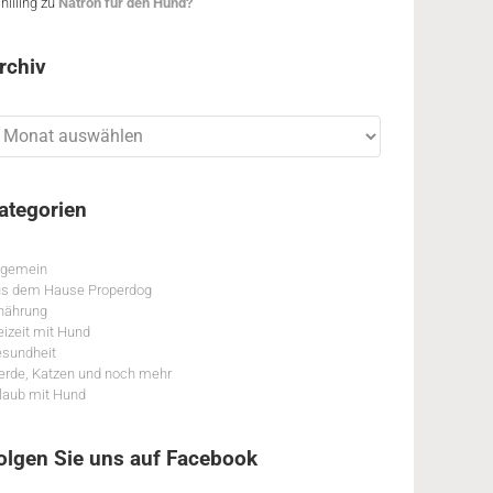
hilling
zu
Natron für den Hund?
rchiv
chiv
ategorien
lgemein
s dem Hause Properdog
nährung
eizeit mit Hund
sundheit
erde, Katzen und noch mehr
laub mit Hund
olgen Sie uns auf Facebook