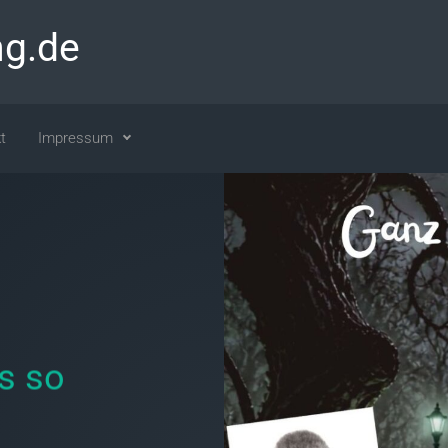
ng.de
t
Impressum
s so