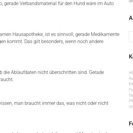
Sc
Also, gerade Verbandsmaterial für den Hund wäre im Auto
A
Ar
amen Hausapotheke, ist es sinnvoll, gerade Medikamente
gen kommt. Das gilt besonders, wenn noch andere
K
 die Ablaufdaten nicht überschritten sind. Gerade
Al
Au
raucht.
Er
Fr
Ge
Pf
 wissen, man braucht immer das, was nicht oder nicht
Ur
F