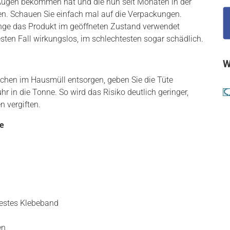
e Augen bekommen hat und die nun seit Monaten in der
n. Schauen Sie einfach mal auf die Verpackungen.
ange das Produkt im geöffneten Zustand verwendet
ten Fall wirkungslos, im schlechtesten sogar schädlich.
W
achen im Hausmüll entsorgen, geben Sie die Tüte
hr in die Tonne. So wird das Risiko deutlich geringer,
 vergiften.
de
rfestes Klebeband
en