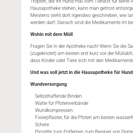
Tropfen, die Ihr Hund mal vom Tierarzt für sein
Hausapotheke stehen, kann man getrost entsorge
Meistens steht dort irgendwo geschrieben, wie l
werden darf. Danach sind die Medikamente im bes
Wohin mit dem Müll
Fragen Sie in der Apotheke nach! Wenn Sie die S
(zugeknotet) am besten erst kurz vor der Müllabfu
dass Kinder oder Tiere sich mit den Medikamenten
Und was soll jetzt in die Hausapotheke für Hun
Wundversorgung
Selbsthaftende Binden
Watte für Pfotenverbände
Wundkompressen
Fixierpflaster, für die Pfoten am besten wasse
Schere
Pinzette zum Entfernen zum Beispiel von Dorn