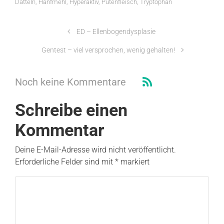
Datteln
,
Hanfmehl
,
Hyperaktiv
,
Putenfleisch
,
Tryptophan
ED – Ellenbogendysplasie
Gentest – viel versprochen, wenig gehalten!
Noch keine Kommentare
Schreibe einen
Kommentar
Deine E-Mail-Adresse wird nicht veröffentlicht.
Erforderliche Felder sind mit
*
markiert