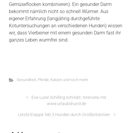
Gemüseflocken kombinieren). Ein gesunder Darm
bekommt nämlich nicht so schnell Würmer. Aus
eigener Erfahrung (langjährig durchgeführte
Kotuntersuchungen an verschiedenen Hunden) wissen
wir, dass Vierbeiner mit einem gesunden Darm fast ihr
ganzes Leben wurmfrei sind.
Gesundheit
,
Pferde, Katzen und noch mehr
Eva-Luise Schilling schreibt: Interview mit
www.urlaubshund.de
Letzte Etappe: Mit 3 Hunden durch Großbritannien