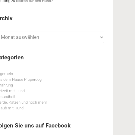
hilling
zu
Natron für den Hund?
rchiv
chiv
ategorien
lgemein
s dem Hause Properdog
nährung
eizeit mit Hund
sundheit
erde, Katzen und noch mehr
laub mit Hund
olgen Sie uns auf Facebook