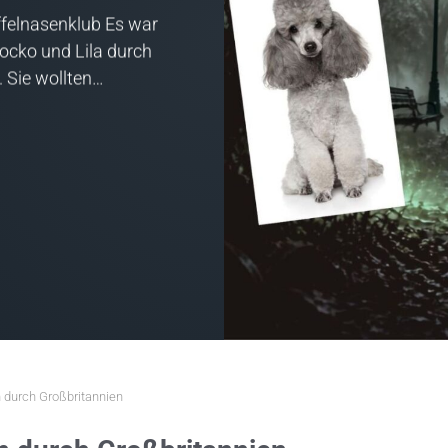
felnasenklub Es war
Socko und Lila durch
. Sie wollten…
n durch Großbritannien