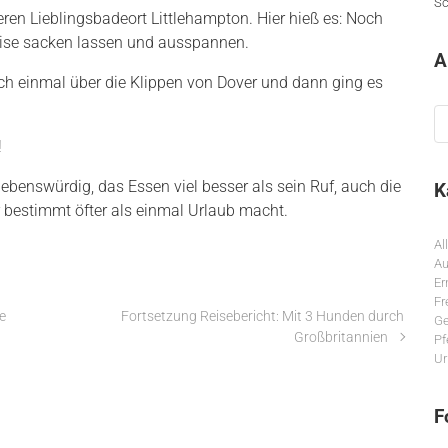
Sc
eren Lieblingsbadeort Littlehampton. Hier hieß es: Noch
eise sacken lassen und ausspannen.
A
h einmal über die Klippen von Dover und dann ging es
Ar
!
iebenswürdig, das Essen viel besser als sein Ruf, auch die
K
 bestimmt öfter als einmal Urlaub macht.
Al
Au
Er
Fr
e
Fortsetzung Reisebericht: Mit 3 Hunden durch
Ge
Großbritannien
Pf
Ur
F