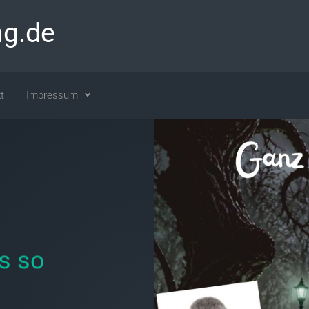
ng.de
t
Impressum
s so