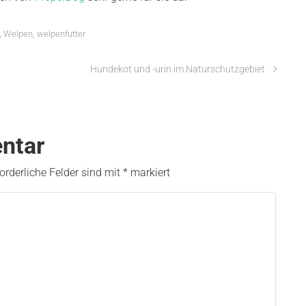
,
Welpen
,
welpenfutter
Hundekot und -urin im Naturschutzgebiet
ntar
forderliche Felder sind mit
*
markiert