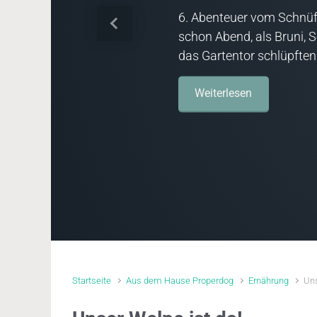
6. Abenteuer vom Schnüf
Vorheriger
schon Abend, als Bruni, 
das Gartentor schlüpften
Weiterlesen
Startseite
Aus dem Hause Properdog
Ernährung
Uns