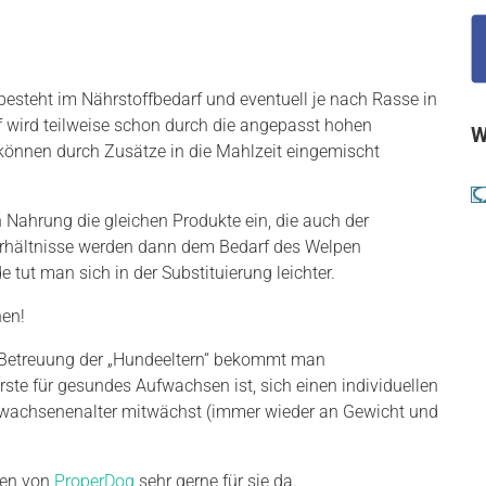
steht im Nährstoffbedarf und eventuell je nach Rasse in
f wird teilweise schon durch die angepasst hohen
W
können durch Zusätze in die Mahlzeit eingemischt
en Nahrung die gleichen Produkte ein, die auch der
hältnisse werden dann dem Bedarf des Welpen
tut man sich in der Substituierung leichter.
hen!
 Betreuung der „Hundeeltern“ bekommt man
erste für gesundes Aufwachsen ist, sich einen individuellen
 Erwachsenenalter mitwächst (immer wieder an Gewicht und
ten von
ProperDog
sehr gerne für sie da.