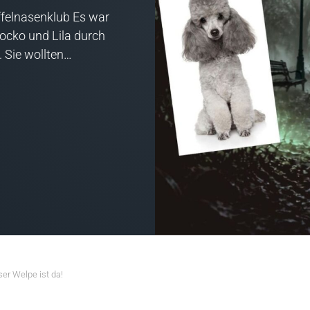
felnasenklub Es war
Socko und Lila durch
. Sie wollten…
er Welpe ist da!