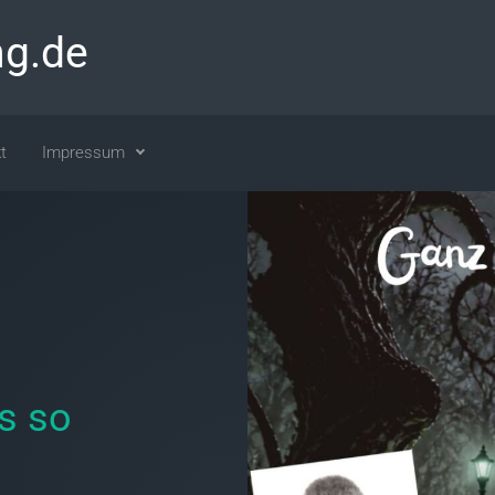
ng.de
t
Impressum
s so