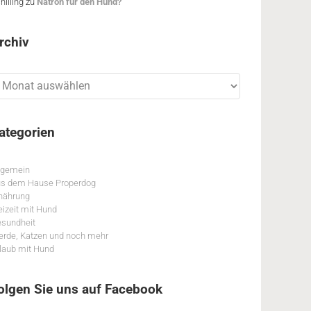
hilling
zu
Natron für den Hund?
rchiv
chiv
ategorien
lgemein
s dem Hause Properdog
nährung
eizeit mit Hund
sundheit
erde, Katzen und noch mehr
laub mit Hund
olgen Sie uns auf Facebook