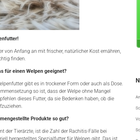
nfutter!
r von Anfang an mit frischer, natürlicher Kost ernähren,
htig finden.
s für einen Welpen geeignet?
N
elpenfutter gibt es in trockener Form oder auch als Dose.
sammensetzung so ist, dass der Welpe ohne Mangel
An
fehlen dieses Futter, da sie Bedenken haben, ob die
fzuziehen.
Sc
mmengestellte Produkte so gut?
Vo
So
 der Tierärzte, ist die Zahl der Rachitis-Fälle bei
ll hergestelltes Spezialfutter für Welpen gibt. Das ist