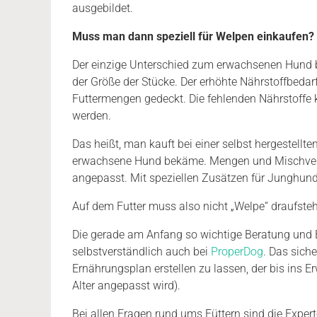
ausgebildet.
Muss man dann speziell für Welpen einkaufen?
Der einzige Unterschied zum erwachsenen Hund be
der Größe der Stücke. Der erhöhte Nährstoffbedar
Futtermengen gedeckt. Die fehlenden Nährstoffe 
werden.
Das heißt, man kauft bei einer selbst hergestellt
erwachsene Hund bekäme. Mengen und Mischver
angepasst. Mit speziellen Zusätzen für Junghunde 
Auf dem Futter muss also nicht „Welpe“ draufste
Die gerade am Anfang so wichtige Beratung und
selbstverständlich auch bei
ProperDog
. Das sich
Ernährungsplan erstellen zu lassen, der bis ins
Alter angepasst wird).
Bei allen Fragen rund ums Füttern sind die Exper