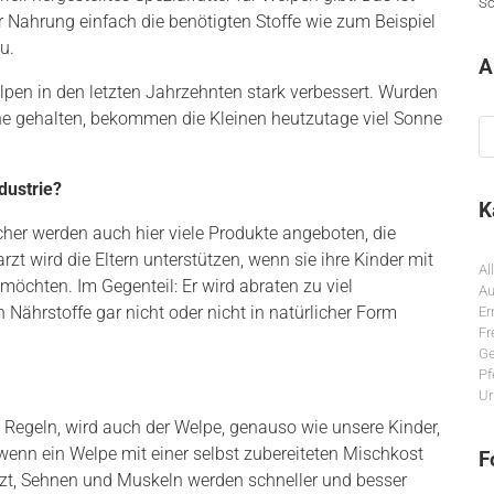
Sc
r Nahrung einfach die benötigten Stoffe wie zum Beispiel
u.
A
elpen in den letzten Jahrzehnten stark verbessert. Wurden
une gehalten, bekommen die Kleinen heutzutage viel Sonne
Ar
dustrie?
K
cher werden auch hier viele Produkte angeboten, die
zt wird die Eltern unterstützen, wenn sie ihre Kinder mit
Al
 möchten. Im Gegenteil: Er wird abraten zu viel
Au
n Nährstoffe gar nicht oder nicht in natürlicher Form
Er
Fr
Ge
Pf
Ur
e Regeln, wird auch der Welpe, genauso wie unsere Kinder,
wenn ein Welpe mit einer selbst zubereiteten Mischkost
F
nzt, Sehnen und Muskeln werden schneller und besser