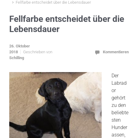
Fellfarbe entscheidet über die Lebensdauer
Fellfarbe entscheidet über die
Lebensdauer
26. Oktober
2018
Geschrieben von
Kommentieren
Schilling
Der
Labrad
or
gehört
zu den
beliebte
sten
Hunder
assen,