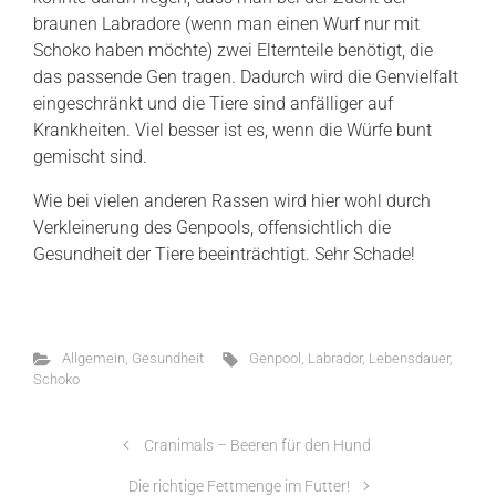
braunen Labradore (wenn man einen Wurf nur mit
Schoko haben möchte) zwei Elternteile benötigt, die
das passende Gen tragen. Dadurch wird die Genvielfalt
eingeschränkt und die Tiere sind anfälliger auf
Krankheiten. Viel besser ist es, wenn die Würfe bunt
gemischt sind.
Wie bei vielen anderen Rassen wird hier wohl durch
Verkleinerung des Genpools, offensichtlich die
Gesundheit der Tiere beeinträchtigt. Sehr Schade!
Allgemein
,
Gesundheit
Genpool
,
Labrador
,
Lebensdauer
,
Schoko
Cranimals – Beeren für den Hund
Die richtige Fettmenge im Futter!