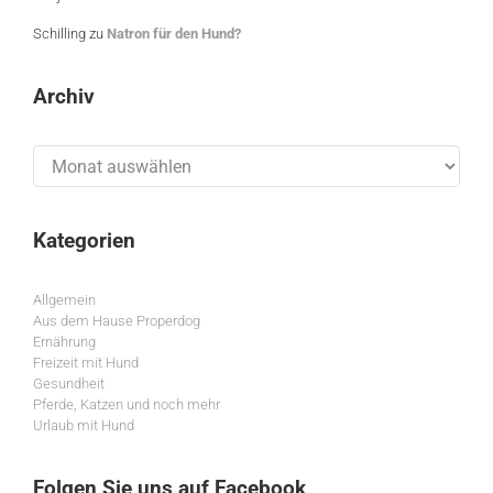
Schilling
zu
Natron für den Hund?
Archiv
Archiv
Kategorien
Allgemein
Aus dem Hause Properdog
Ernährung
Freizeit mit Hund
Gesundheit
Pferde, Katzen und noch mehr
Urlaub mit Hund
Folgen Sie uns auf Facebook