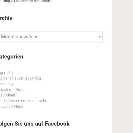
hilling
zu
Natron für den Hund?
rchiv
chiv
ategorien
lgemein
s dem Hause Properdog
nährung
eizeit mit Hund
sundheit
erde, Katzen und noch mehr
laub mit Hund
olgen Sie uns auf Facebook