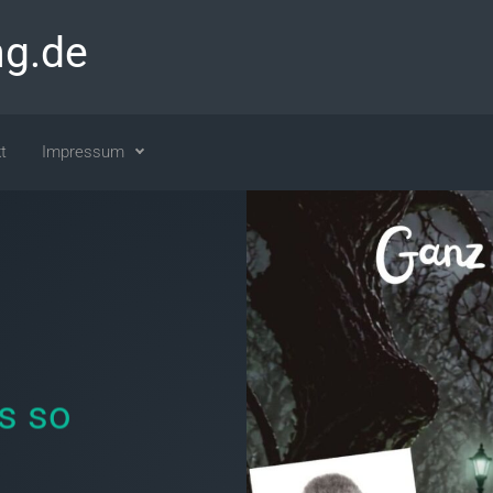
ng.de
t
Impressum
s so