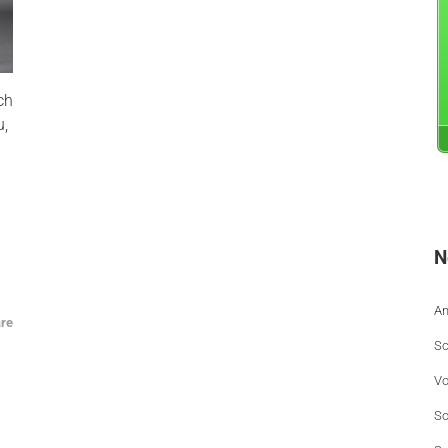
ch
u,
N
An
re
Sc
Vo
So