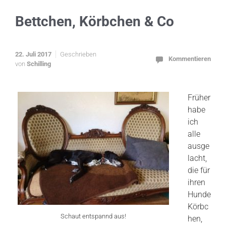
Bettchen, Körbchen & Co
22. Juli 2017
Geschrieben
Kommentieren
von
Schilling
Früher
habe
ich
alle
ausge
lacht,
die für
ihren
Hunde
Körbc
Schaut entspannd aus!
hen,