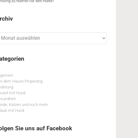
hilling
zu
Natron für den Hund?
rchiv
chiv
ategorien
lgemein
s dem Hause Properdog
nährung
eizeit mit Hund
sundheit
erde, Katzen und noch mehr
laub mit Hund
olgen Sie uns auf Facebook