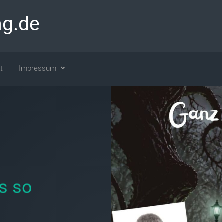
ng.de
t
Impressum
s so