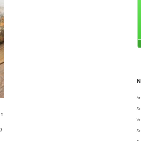
N
An
Sc
rn
Vo
g
So