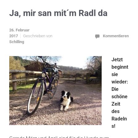
Ja, mir san mit´m Radl da
26. Februar
2017
Geschrieben von
Kommentieren
Schilling
Jetzt
beginnt
sie
wieder:
Die
schöne
Zeit
des
Radeln
s!