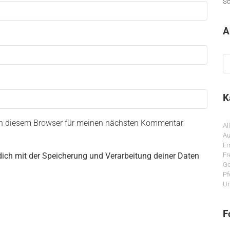
Sc
A
Ar
K
in diesem Browser für meinen nächsten Kommentar
Al
Au
Er
Fr
dich mit der Speicherung und Verarbeitung deiner Daten
Ge
Pf
Ur
F