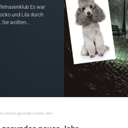
felnasenklub Es war
Socko und Lila durch
. Sie wollten…
en und ein gesundes neues Jahr