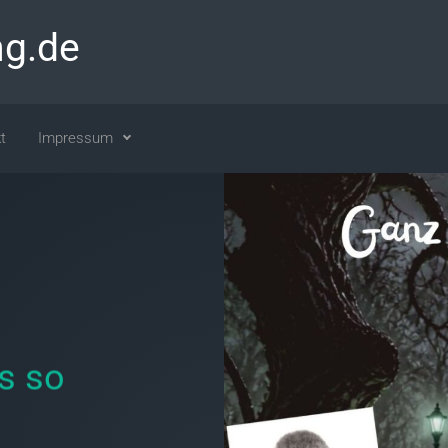
ng.de
t
Impressum
s so