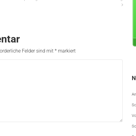
ntar
forderliche Felder sind mit
*
markiert
N
An
Sc
Vo
So