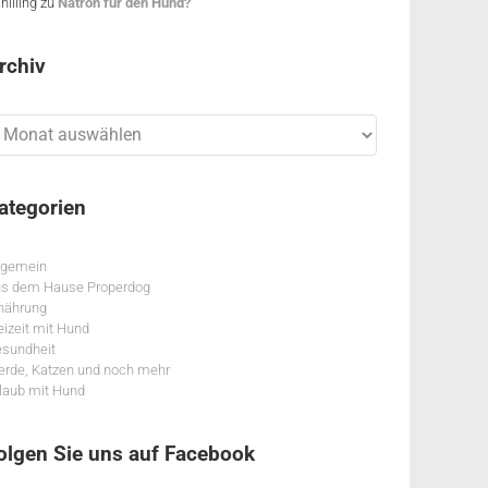
hilling
zu
Natron für den Hund?
rchiv
chiv
ategorien
lgemein
s dem Hause Properdog
nährung
eizeit mit Hund
sundheit
erde, Katzen und noch mehr
laub mit Hund
olgen Sie uns auf Facebook