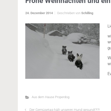
Frohe Weihnachten und ein
24. Dezember 2014
Geschrieben von
Schilling
L
w
w
g
W
w
E
Aus dem Hause Properdog
Der Gemüsetag hält unseren Hund gesund!?!?!