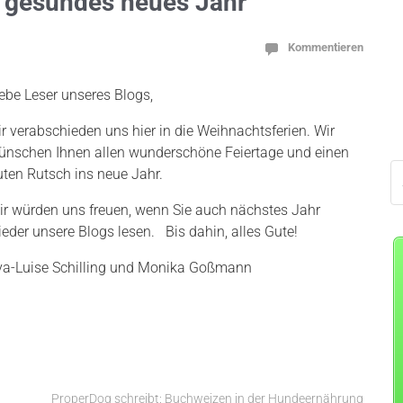
 gesundes neues Jahr
Kommentieren
iebe Leser unseres Blogs,
ir verabschieden uns hier in die Weihnachtsferien. Wir
ünschen Ihnen allen wunderschöne Feiertage und einen
uten Rutsch ins neue Jahr.
ir würden uns freuen, wenn Sie auch nächstes Jahr
ieder unsere Blogs lesen. Bis dahin, alles Gute!
va-Luise Schilling und Monika Goßmann
ProperDog schreibt: Buchweizen in der Hundeernährung